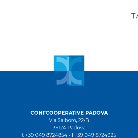
T
CONFCOOPERATIVE PADOVA
Via Salboro, 22/B
35124 Padova
t +39 049 8724854 -
f +39 049 8724925