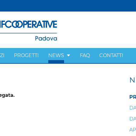
ZI
PROGETTI
NEWS
FAQ
CONTATTI
N
egata.
PR
DA
DA
AP